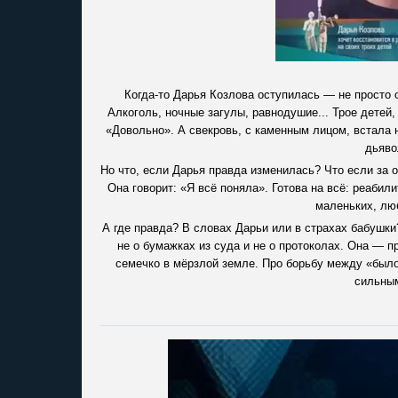
Когда-то Дарья Козлова оступилась — не просто о
Алкоголь, ночные загулы, равнодушие... Трое детей,
«Довольно». А свекровь, с каменным лицом, встала н
дьяво
Но что, если Дарья правда изменилась? Что если за
Она говорит: «Я всё поняла». Готова на всё: реабил
маленьких, лю
А где правда? В словах Дарьи или в страхах бабушки
не о бумажках из суда и не о протоколах. Она — п
семечко в мёрзлой земле. Про борьбу между «было»
сильным