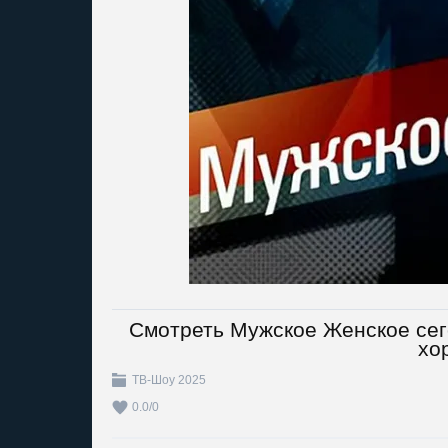
Смотреть Мужское Женское сег
хо
ТВ-Шоу 2025
0.0
/
0