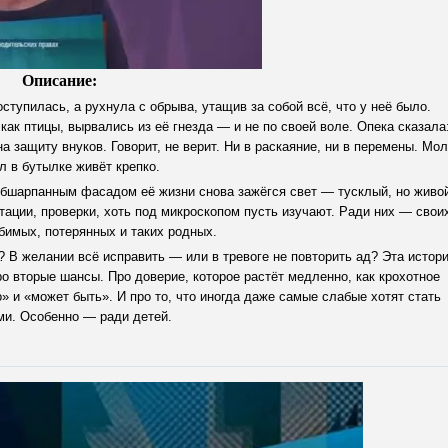
Описание:
ступилась, а рухнула с обрыва, утащив за собой всё, что у неё было.
 как птицы, вырвались из её гнезда — и не по своей воле. Опека сказала
а защиту внуков. Говорит, не верит. Ни в раскаяние, ни в перемены. Мол
л в бутылке живёт крепко.
 обшарпанным фасадом её жизни снова зажёгся свет — тусклый, но живо
итации, проверки, хоть под микроскопом пусть изучают. Ради них — свои
бимых, потерянных и таких родных.
? В желании всё исправить — или в тревоге не повторить ад? Эта истор
ро вторые шансы. Про доверие, которое растёт медленно, как крохотное
 и «может быть». И про то, что иногда даже самые слабые хотят стать
и. Особенно — ради детей.