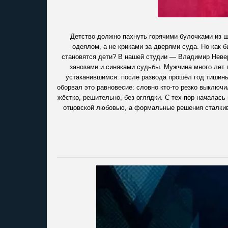
Детство должно пахнуть горячими булочками из 
одеялом, а не криками за дверями суда. Но как б
становятся дети? В нашей студии — Владимир Неверо
занозами и синяками судьбы. Мужчина много лет п
устаканившимся: после развода прошёл год тишины,
оборвал это равновесие: словно кто-то резко выключ
жёстко, решительно, без оглядки. С тех пор началась
отцовской любовью, а формальные решения сталкив