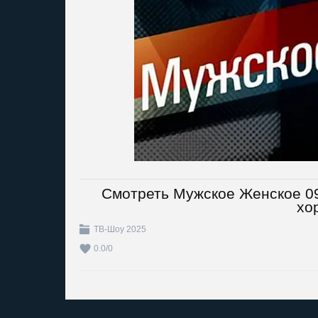
Смотреть Мужское Женское 09
хо
ТВ-Шоу 2025
0.0
/
0