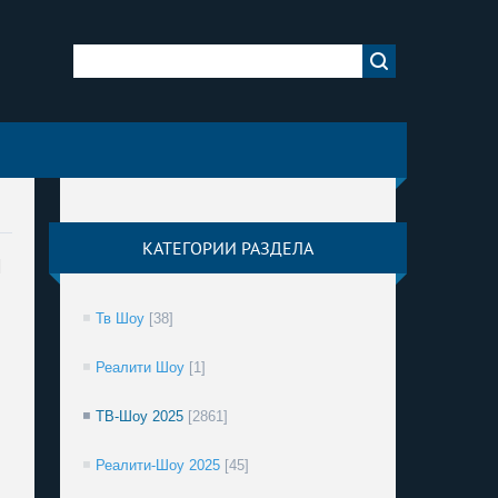
КАТЕГОРИИ РАЗДЕЛА
н
Тв Шоу
[38]
Реалити Шоу
[1]
ТВ-Шоу 2025
[2861]
Реалити-Шоу 2025
[45]