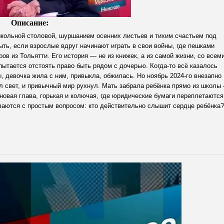
Описание:
школьной столовой, шуршанием осенних листьев и тихим счастьем под
ыть, если взрослые вдруг начинают играть в свои войны, где пешками
в из Тольятти. Его история — не из книжек, а из самой жизни, со всем
ытается отстоять право быть рядом с дочерью. Когда-то всё казалось
 девочка жила с ним, привыкла, обжилась. Но ноябрь 2024-го внезапно
ил свет, и привычный мир рухнул. Мать забрала ребёнка прямо из школы
 новая глава, горькая и колючая, где юридические бумаги переплетаются
аются с простым вопросом: кто действительно слышит сердце ребёнка?