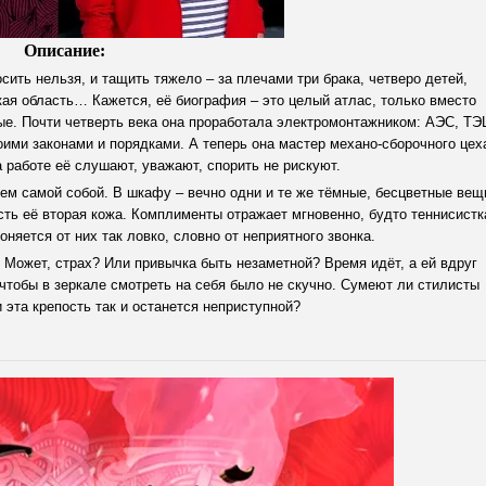
Описание:
сить нельзя, и тащить тяжело – за плечами три брака, четверо детей,
ая область… Кажется, её биография – это целый атлас, только вместо
ные. Почти четверть века она проработала электромонтажником: АЭС, ТЭ
ими законами и порядками. А теперь она мастер механо-сборочного цех
 работе её слушают, уважают, спорить не рискуют.
ем самой собой. В шкафу – вечно одни и те же тёмные, бесцветные вещ
сть её вторая кожа. Комплименты отражает мгновенно, будто теннисистк
няется от них так ловко, словно от неприятного звонка.
 Может, страх? Или привычка быть незаметной? Время идёт, а ей вдруг
чтобы в зеркале смотреть на себя было не скучно. Сумеют ли стилисты
 эта крепость так и останется неприступной?