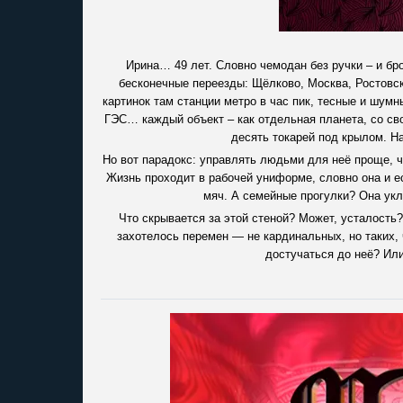
Ирина… 49 лет. Словно чемодан без ручки – и бро
бесконечные переезды: Щёлково, Москва, Ростовск
картинок там станции метро в час пик, тесные и шум
ГЭС… каждый объект – как отдельная планета, со сво
десять токарей под крылом. На
Но вот парадокс: управлять людьми для неё проще, ч
Жизнь проходит в рабочей униформе, словно она и е
мяч. А семейные прогулки? Она укло
Что скрывается за этой стеной? Может, усталость?
захотелось перемен — не кардинальных, но таких, 
достучаться до неё? Или