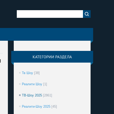
КАТЕГОРИИ РАЗДЕЛА
н
Тв Шоу
[38]
Реалити Шоу
[1]
ТВ-Шоу 2025
[2861]
Реалити-Шоу 2025
[45]