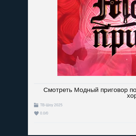
Смотреть Модный приговор по
хо
ТВ-Шоу 2025
0.0
/
0