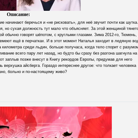
Описание:
ие начинают беречься и «не рисковать», для неё звучит почти как шутка
я, но сухая должность тут мало что объясняет. За этой женщиной тянет
ой обычно говорят шёпотом, с круглыми глазами. Зима 2012-го, Тюмень,
немеют ещё в перчатках. И в этот момент Наталья заходит в ледяную во
 километра среди льдин, больше получаса, когда тело спорит с разумо
ивание всего пару лет назад, но будто бы сразу без разгона шагнула на
от заплыв позже внесут в Книгу рекордов Европы, придумав для него
верхушка айсберга. Гораздо интереснее другое: что толкает человека
шно, больно и по-настоящему живо?