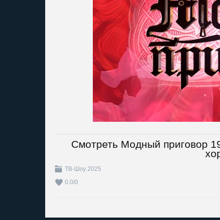
Смотреть Модный приговор 19
хо
ТВ-Шоу 2025
0.0
/
0