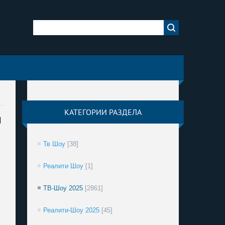
КАТЕГОРИИ РАЗДЕЛА
н
Тв Шоу
[38]
Реалити Шоу
[1]
ТВ-Шоу 2025
[2861]
Реалити-Шоу 2025
[45]