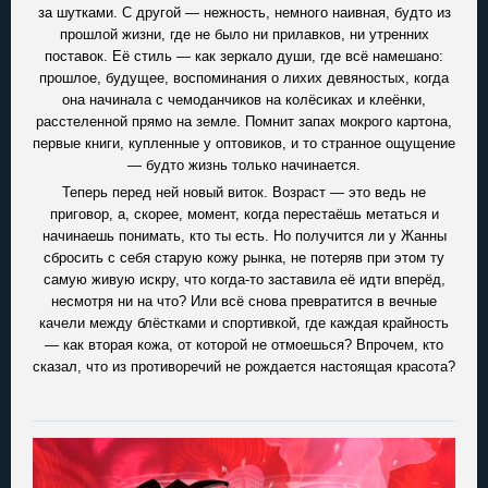
за шутками. С другой — нежность, немного наивная, будто из
прошлой жизни, где не было ни прилавков, ни утренних
поставок. Её стиль — как зеркало души, где всё намешано:
прошлое, будущее, воспоминания о лихих девяностых, когда
она начинала с чемоданчиков на колёсиках и клеёнки,
расстеленной прямо на земле. Помнит запах мокрого картона,
первые книги, купленные у оптовиков, и то странное ощущение
— будто жизнь только начинается.
Теперь перед ней новый виток. Возраст — это ведь не
приговор, а, скорее, момент, когда перестаёшь метаться и
начинаешь понимать, кто ты есть. Но получится ли у Жанны
сбросить с себя старую кожу рынка, не потеряв при этом ту
самую живую искру, что когда-то заставила её идти вперёд,
несмотря ни на что? Или всё снова превратится в вечные
качели между блёстками и спортивкой, где каждая крайность
— как вторая кожа, от которой не отмоешься? Впрочем, кто
сказал, что из противоречий не рождается настоящая красота?