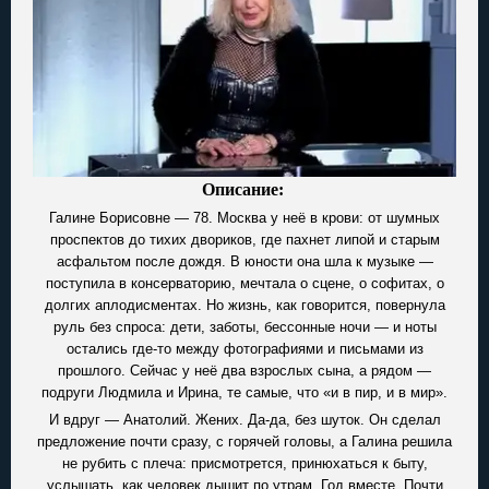
Описание:
Галине Борисовне — 78. Москва у неё в крови: от шумных
проспектов до тихих двориков, где пахнет липой и старым
асфальтом после дождя. В юности она шла к музыке —
поступила в консерваторию, мечтала о сцене, о софитах, о
долгих аплодисментах. Но жизнь, как говорится, повернула
руль без спроса: дети, заботы, бессонные ночи — и ноты
остались где-то между фотографиями и письмами из
прошлого. Сейчас у неё два взрослых сына, а рядом —
подруги Людмила и Ирина, те самые, что «и в пир, и в мир».
И вдруг — Анатолий. Жених. Да-да, без шуток. Он сделал
предложение почти сразу, с горячей головы, а Галина решила
не рубить с плеча: присмотрется, принюхаться к быту,
услышать, как человек дышит по утрам. Год вместе. Почти