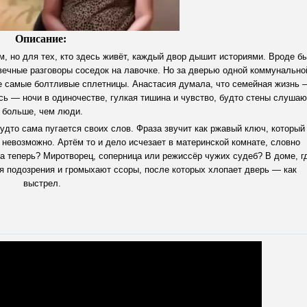
Описание:
м, но для тех, кто здесь живёт, каждый двор дышит историями. Вроде б
 вечные разговоры соседок на лавочке. Но за дверью одной коммунально
же самые болтливые сплетницы. Анастасия думала, что семейная жизнь 
сь — ночи в одиночестве, гулкая тишина и чувство, будто стены слушаю
больше, чем люди.
удто сама пугается своих слов. Фраза звучит как ржавый ключ, который
 невозможно. Артём то и дело исчезает в материнской комнате, словно
на теперь? Миротворец, соперница или режиссёр чужих судеб? В доме, г
я подозрения и громыхают ссоры, после которых хлопает дверь — как
выстрел.