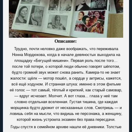
Описание:
Трудно, почти неловко даже воображать, что переживала
Нонна Мордюкова, когда в начале девяностых выходила на
площадку «Бегущей мишени». Первая роль после того…
после той потери, о которой люди обычно говорят шёпотом,
будто громкий звук может снова ранить. Камера-то не знает
жалости: щёлк — мотор пошёл, а сердце у актрисы, кажется,
всё ещё ходуном. И странная штука: именно в этом фильме
её голос — тот самый, тёплый и крепкий, как старый самовар,
— вдруг исчезает. Молчит. А вот глаза... глаза у неё там
словно отдельная вселенная. Густая тишина, где каждая
морщинка будто дрожит от несказанных слов. Смотришь — и
ловишь себя на мысли, что видишь не персонажа, а женщину,
которой жизнь устроила экзамен без права пересдачи.
Годы спустя в семейном архиве нашли её дневники. Толстые