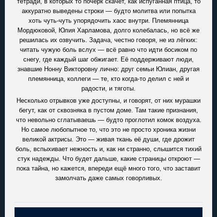
тетради, в которых то почерк скачет, как испуганная птица, то
аккуратно выведены строки — будто молитва или попытка
хоть чуть-чуть упорядочить хаос внутри. Племянница
Мордюковой, Юлия Харламова, долго колебалась, но всё же
решилась их озвучить. Задача, честно говоря, не из лёгких:
читать чужую боль вслух — всё равно что идти босиком по
снегу, где каждый шаг обжигает. Её поддерживают люди,
знавшие Нонну Викторовну лично: друг семьи Юлиан, другая
племянница, коллеги — те, кто когда-то делил с ней и
радости, и тяготы.
Несколько отрывков уже доступны, и говорят, от них мурашки
бегут, как от сквозняка в пустом доме. Там такие признания,
что невольно сглатываешь — будто проглотил комок воздуха.
Но самое любопытное то, что это не просто хроника жизни
великой актрисы. Это — живая ткань её души, где дрожит
боль, вспыхивает нежность и, как ни странно, слышится тихий
стук надежды. Что будет дальше, какие страницы откроют —
пока тайна, но кажется, впереди ещё много того, что заставит
замолчать даже самых говорливых.