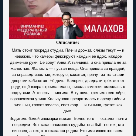
Описание:
Мать стоит посреди студии. Плечи дрожат, слёзы текут — и
неважно, что камеры фиксируют каждый её вдох, каждое
движение руки. Её зовут Анна Устьянцева, и она пришла не за
жалостью. Жалость — пустая вещь. Она пришла за правдой,
за справедливостью, которую, кажется, прячут за толстыми
дверями кабинетов. Её дочь, Валерия, двадцати трёх лет от
роду, ещё вчера строила планы, писала заметки, смеялась с
подругами. А теперь — могила. В ту ночь, третьего сентября,
воронежская улица Хальзунова превратилась в арену гибели:
визг шин, грохот железа, свет фар — и тишина, густая как
дым.
Водитель белой иномарки выжил. Более того — остался почти
невредим. Вот такая насмешка судьбы: она бьёт не тех, кто
виновен, а тех, кто оказался рядом. Его имя известно всем: