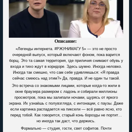
Описание:
«Легенды интернета. #РЖУНИМАГУ 5» — это не просто
очередной выпуск, который включают фоном, пока варится
борщ. Это та самая территория, где приличия снимают обувь у
входа и тихо ждут в коридоре. Здесь шумно. Иногда неловко.
Иногда так смешно, что сам себе удивляешься: «Я правда
сейчас смеюсь над этим?» Да, правда. И не один ты такой.
Это встреча со знакомыми лицами, которые когда-то жили в
окне браузера размером с ладонь и собирали миллионы
просмотров, пока мы залипали ночами, щурясь от яркого
экрана. Их узнаёшь с полувзгляда, с интонации, с паузы. Даже
если картинка распадается на пиксели — всё равно ясно, кто
перед тобой. Как говорится, старый конь борозды не портит…
но иногда так даст, что держись.
Формально — студия, гости, свет софитов. Почти