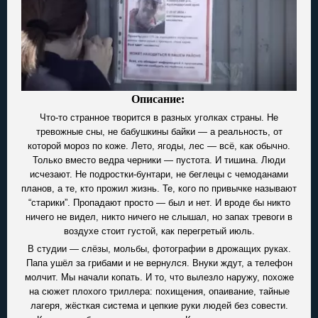
Описание:
Что-то странное творится в разных уголках страны. Не
тревожные сны, не бабушкины байки — а реальность, от
которой мороз по коже. Лето, ягоды, лес — всё, как обычно.
Только вместо ведра черники — пустота. И тишина. Люди
исчезают. Не подростки-бунтари, не беглецы с чемоданами
планов, а те, кто прожил жизнь. Те, кого по привычке называют
“старики”. Пропадают просто — был и нет. И вроде бы никто
ничего не видел, никто ничего не слышал, но запах тревоги в
воздухе стоит густой, как перегретый июль.
В студии — слёзы, мольбы, фотографии в дрожащих руках.
Папа ушёл за грибами и не вернулся. Внуки ждут, а телефон
молчит. Мы начали копать. И то, что вылезло наружу, похоже
на сюжет плохого триллера: похищения, опаивание, тайные
лагеря, жёсткая система и цепкие руки людей без совести.