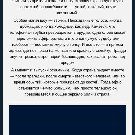
каяться. А зрители в зале и по ту сторону экрана чувствуют
запах этой напряжённости — густой, тяжёлый, почти
осязаемый.
Особая магия шоу — звонки. Неожиданные голоса, иногда
дрожащие, иногда холодные, как лёд. Кажется, что
телефонная трубка превращается в орудие: одно слово может
переломить эфир, разнести в клочья чужую судьбу или
наоборот — поставить жирную точку. И всё это — в прямом
эфире, где нет права на монтаж или красивую склейку. Правда
звучит громко, сыро, порой беспощадно, как раскат грома над
городом.
А бывают и выпуски особенные. Когда страна рыдает вместе
— после трагедии, после смерти известного человека, или во
время событий, которые пробирают до костей. Тогда эфир
становится чем-то большим, чем просто телешоу: он
превращается в общее зеркало боли и страха.