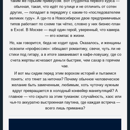
таким же горьким привкусом. Вот студентка первого курса —
обычная, такая, что идёт по улице и не отличить от сотен
других, — попадает в передрягу с каким-то «последователем
великих гуру». А где-то в Новосибирске двое предприимчивых
типов работают по схеме так чётко, словно у них бизнес-план
в Excel. В Москве — ещё один герой, уверенный, что камера
— его компас в жизни.
Но, как говорится, беда не ходит одна. Оказалось, и женщины
освоили «профессию»: обещают романтику, свечи, чуть ли не
стихи под гитару, а в итоге заманивают в кафе-ловушку, где со
счета жертвы исчезают деньги быстрее, чем сахар в горячем
чае.
И вот мы сидим перед этим ворохом историй и пытаемся
понять: кто тянет за ниточки? Почему обычное человеческое
желание быть замеченным, любимым, хоть чуточку нужным
вдруг превращается в холодный конвейер манипуляций? А
главное — что скрыто за этим туманом: случайность, хаос или
чья-то аккуратно выстроенная паутина, где каждая встреча —
всего лишь приманка?