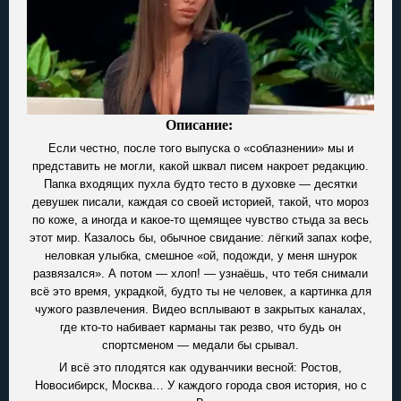
Описание:
Если честно, после того выпуска о «соблазнении» мы и
представить не могли, какой шквал писем накроет редакцию.
Папка входящих пухла будто тесто в духовке — десятки
девушек писали, каждая со своей историей, такой, что мороз
по коже, а иногда и какое-то щемящее чувство стыда за весь
этот мир. Казалось бы, обычное свидание: лёгкий запах кофе,
неловкая улыбка, смешное «ой, подожди, у меня шнурок
развязался». А потом — хлоп! — узнаёшь, что тебя снимали
всё это время, украдкой, будто ты не человек, а картинка для
чужого развлечения. Видео всплывают в закрытых каналах,
где кто-то набивает карманы так резво, что будь он
спортсменом — медали бы срывал.
И всё это плодятся как одуванчики весной: Ростов,
Новосибирск, Москва… У каждого города своя история, но с