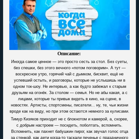
Описание:
Иногда самое ценное — это просто сесть за стол. Без суеты,
без спешки, без этого вечного «потом поговорим». А тут —
воскресное утро, горячий чай с дымком, бисквит, ещё не
успевший остыть, и разговоры, которые не услышишь ни в
одном ток-шоу. Не интервью, а как будто забежал к старым
друзьям на огонёк. За столом — семья. Но не абы какая, а с
лицами, которые ты привык видеть в кино, на сцене, в
новостях. Артисты, спортсмены, писатели... ну, те, чьи жизни
вроде как на виду, но при этом остаются немного за кулисами.
Тимур Кизяков приходит не с блокнотом и камерой, а, скорее,
с добрым настроем — посидеть, поболтать, вспомнить.
Вспомнить, как пахнет бабушкин пирог, как звучал голос отца
за стенкой, как дети когда-то таскали печенье с праздничного