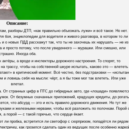
Описание:
ам, разборы ДТП, «как правильно объезжать лужи» и всё такое. Но нет.
ля боя, энциклопедии для водителя и живого разговора, в котором то ли
сь и о новых ПДД расскажут так, что ты не захочешь их нарушать — не из
да и просто потому, что после увиденного — мурашки. Или смешно, или
страшно. Иногда оба.
актёры, а вроде и инспекторы дорожного настроения. То спорят, то
на трассу, чтобы на собственной шкуре испытать, каково это — влететь
ватают» в критический момент. Всё честно, без подстраховки — «испытан
ом и ловишь себя на мысли: чёрт, а я бы тоже мог так влететь. Или уже
влетал.
а. От странных цифр в ПТС до гибридных авто, где «лошади» появляютс
умок. От безумных скачанных приложений, крадущих кредиты, до рогат
жется, что абсурд — это и есть правило дорожного движения. Но тут же
руками и железными нервами, чтобы всё разложить по полочкам. Порой 
 а порой — с такой горечью, что сердце ёкает.
ет ли пробка, встретится ли светофор с сюрпризом, попадётся ли рядом
лектричку, как грозился сделать один из ведущих после особенно жарко