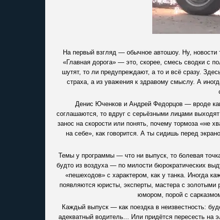
На первый взгляд — обычное автошоу. Ну, новости т
«Главная дорога» — это, скорее, смесь сводки с по
шутят, то ли предупреждают, а то и всё сразу. Зде
страха, а из уважения к здравому смыслу. А иног
Денис Юченков и Андрей Федорцов — вроде как 
соглашаются, то вдруг с серьёзными лицами выходят 
занос на скорости или понять, почему тормоза «не х
на себе», как говорится. А ты сидишь перед экран
Темы у программы — что ни выпуск, то болевая точк
будто из воздуха — по милости бюрократических выд
«пешеходов» с характером, как у танка. Иногда ка
появляются юристы, эксперты, мастера с золотыми 
юмором, порой с сарказмом,
Каждый выпуск — как поездка в неизвестность: буд
адекватный водитель... Или придётся пересесть на э