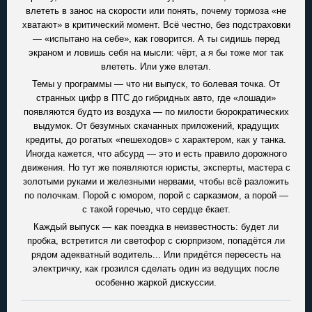
влететь в занос на скорости или понять, почему тормоза «не
хватают» в критический момент. Всё честно, без подстраховки
— «испытано на себе», как говорится. А ты сидишь перед
экраном и ловишь себя на мысли: чёрт, а я бы тоже мог так
влететь. Или уже влетал.
Темы у программы — что ни выпуск, то болевая точка. От
странных цифр в ПТС до гибридных авто, где «лошади»
появляются будто из воздуха — по милости бюрократических
выдумок. От безумных скачанных приложений, крадущих
кредиты, до рогатых «пешеходов» с характером, как у танка.
Иногда кажется, что абсурд — это и есть правило дорожного
движения. Но тут же появляются юристы, эксперты, мастера с
золотыми руками и железными нервами, чтобы всё разложить
по полочкам. Порой с юмором, порой с сарказмом, а порой —
с такой горечью, что сердце ёкает.
Каждый выпуск — как поездка в неизвестность: будет ли
пробка, встретится ли светофор с сюрпризом, попадётся ли
рядом адекватный водитель... Или придётся пересесть на
электричку, как грозился сделать один из ведущих после
особенно жаркой дискуссии.