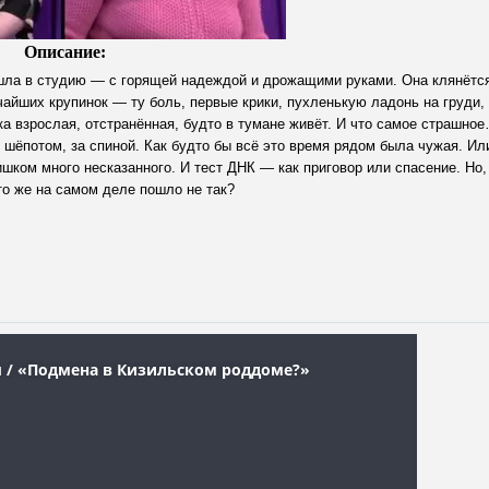
Описание:
ишла в студию — с горящей надеждой и дрожащими руками. Она клянётся
айших крупинок — ту боль, первые крики, пухленькую ладонь на груди, 
а взрослая, отстранённая, будто в тумане живёт. И что самое страшно
 шёпотом, за спиной. Как будто бы всё это время рядом была чужая. Ил
шком много несказанного. И тест ДНК — как приговор или спасение. Но,
то же на самом деле пошло не так?