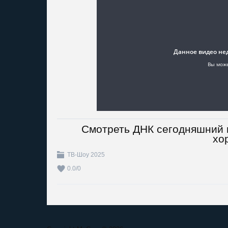
Смотреть ДНК сегодняшний в
хо
ТВ-Шоу 2025
0.0
/
0