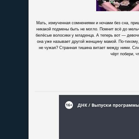
Мать, измученная сомнениями и ночами без сна, пр
никакой подмены быть не могло. Помнит всё до мельч
белёсые волосики у младенца. А теперь вот — девочк
она уже называет другой женщину мамой. По-тихому,
не чужая? Странная тишина витает между ними. Сли
чёрт побери, ч