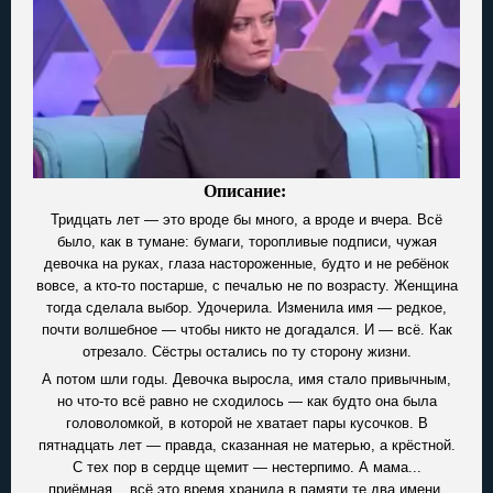
Описание:
Тридцать лет — это вроде бы много, а вроде и вчера. Всё
было, как в тумане: бумаги, торопливые подписи, чужая
девочка на руках, глаза настороженные, будто и не ребёнок
вовсе, а кто-то постарше, с печалью не по возрасту. Женщина
тогда сделала выбор. Удочерила. Изменила имя — редкое,
почти волшебное — чтобы никто не догадался. И — всё. Как
отрезало. Сёстры остались по ту сторону жизни.
А потом шли годы. Девочка выросла, имя стало привычным,
но что-то всё равно не сходилось — как будто она была
головоломкой, в которой не хватает пары кусочков. В
пятнадцать лет — правда, сказанная не матерью, а крёстной.
С тех пор в сердце щемит — нестерпимо. А мама...
приёмная... всё это время хранила в памяти те два имени.