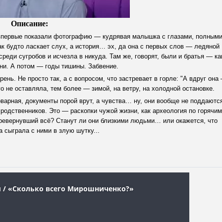
Описание:
 впервые показали фотографию — кудрявая малышка с глазами, полным
ак будто ласкает слух, а история… эх, да она с первых слов — ледяной
среди сугробов и исчезла в никуда. Там же, говорят, были и братья — ка
зни. А потом — годы тишины. Забвение.
ень. Не просто так, а с вопросом, что застревает в горле: "А вдруг она
го не оставляла, тем более — зимой, на ветру, на холодной остановке.
варная, документы порой врут, а чувства… ну, они вообще не поддаютс
родственников. Это — раскопки чужой жизни, как археология по горячим
перевернувший всё? Станут ли они близкими людьми… или окажется, что
а сыграла с ними в злую шутку...