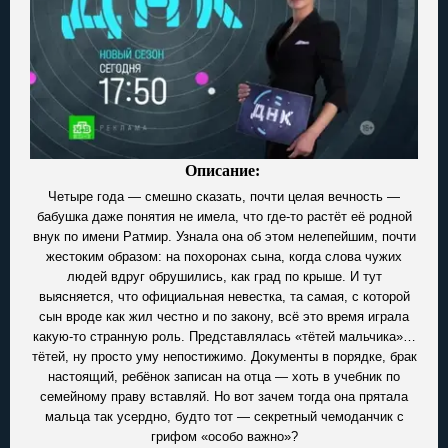
Описание:
Четыре года — смешно сказать, почти целая вечность —
бабушка даже понятия не имела, что где-то растёт её родной
внук по имени Ратмир. Узнала она об этом нелепейшим, почти
жестоким образом: на похоронах сына, когда слова чужих
людей вдруг обрушились, как град по крыше. И тут
выясняется, что официальная невестка, та самая, с которой
сын вроде как жил честно и по закону, всё это время играла
какую-то странную роль. Представлялась «тётей мальчика»…
тётей, ну просто уму непостижимо. Документы в порядке, брак
настоящий, ребёнок записан на отца — хоть в учебник по
семейному праву вставляй. Но вот зачем тогда она прятала
мальца так усердно, будто тот — секретный чемоданчик с
грифом «особо важно»?