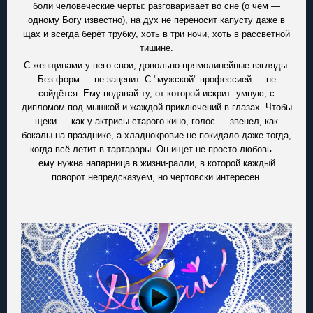
боли человеческие черты: разговаривает во сне (о чём —
одному Богу известно), на дух не переносит капусту даже в
щах и всегда берёт трубку, хоть в три ночи, хоть в рассветной
тишине.
С женщинами у него свои, довольно прямолинейные взгляды.
Без форм — не зацепит. С "мужской" профессией — не
сойдётся. Ему подавай ту, от которой искрит: умную, с
дипломом под мышкой и жаждой приключений в глазах. Чтобы
щеки — как у актрисы старого кино, голос — звенел, как
бокалы на празднике, а хладнокровие не покидало даже тогда,
когда всё летит в тартарары. Он ищет не просто любовь —
ему нужна напарница в жизни-ралли, в которой каждый
поворот непредсказуем, но чертовски интересен.