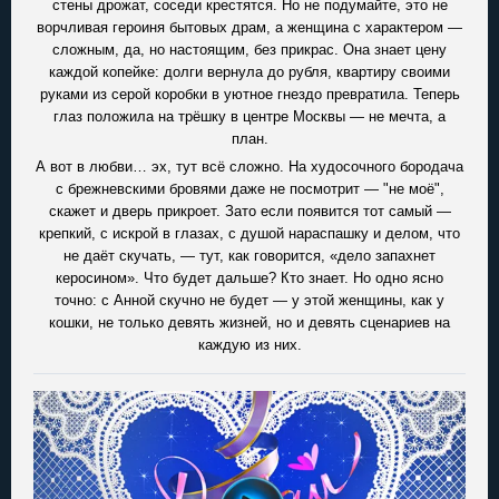
стены дрожат, соседи крестятся. Но не подумайте, это не
ворчливая героиня бытовых драм, а женщина с характером —
сложным, да, но настоящим, без прикрас. Она знает цену
каждой копейке: долги вернула до рубля, квартиру своими
руками из серой коробки в уютное гнездо превратила. Теперь
глаз положила на трёшку в центре Москвы — не мечта, а
план.
А вот в любви… эх, тут всё сложно. На худосочного бородача
с брежневскими бровями даже не посмотрит — "не моё",
скажет и дверь прикроет. Зато если появится тот самый —
крепкий, с искрой в глазах, с душой нараспашку и делом, что
не даёт скучать, — тут, как говорится, «дело запахнет
керосином». Что будет дальше? Кто знает. Но одно ясно
точно: с Анной скучно не будет — у этой женщины, как у
кошки, не только девять жизней, но и девять сценариев на
каждую из них.