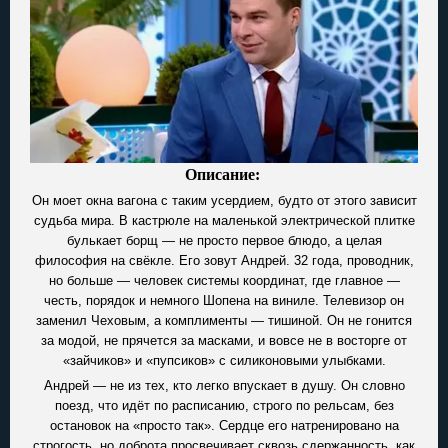
Описание:
Он моет окна вагона с таким усердием, будто от этого зависит
судьба мира. В кастрюле на маленькой электрической плитке
булькает борщ — не просто первое блюдо, а целая
философия на свёкле. Его зовут Андрей. 32 года, проводник,
но больше — человек системы координат, где главное —
честь, порядок и немного Шопена на виниле. Телевизор он
заменил Чеховым, а комплименты — тишиной. Он не гонится
за модой, не прячется за масками, и вовсе не в восторге от
«зайчиков» и «пупсиков» с силиконовыми улыбками.
Андрей — не из тех, кто легко впускает в душу. Он словно
поезд, что идёт по расписанию, строго по рельсам, без
остановок на «просто так». Сердце его натренировано на
строгость, но доброта просвечивает сквозь сдержанность, как