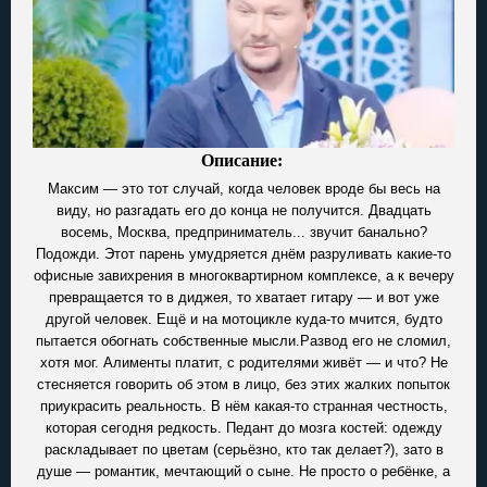
Описание:
Максим — это тот случай, когда человек вроде бы весь на
виду, но разгадать его до конца не получится. Двадцать
восемь, Москва, предприниматель... звучит банально?
Подожди. Этот парень умудряется днём разруливать какие-то
офисные завихрения в многоквартирном комплексе, а к вечеру
превращается то в диджея, то хватает гитару — и вот уже
другой человек. Ещё и на мотоцикле куда-то мчится, будто
пытается обогнать собственные мысли.Развод его не сломил,
хотя мог. Алименты платит, с родителями живёт — и что? Не
стесняется говорить об этом в лицо, без этих жалких попыток
приукрасить реальность. В нём какая-то странная честность,
которая сегодня редкость. Педант до мозга костей: одежду
раскладывает по цветам (серьёзно, кто так делает?), зато в
душе — романтик, мечтающий о сыне. Не просто о ребёнке, а