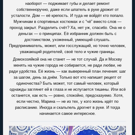
наоборот — поджимает губы и делает ремонт
собственноручно, даже если шпатель в руке дрожит от
усталости. Дом — её крепость. И туда не войдёт кто попало.
Мужчинам в спортивных костюмах и с “чё” вместо слов —
проход закрыт. Разделить счёт? Ха, нет уж, спасибо. Она не о
деньгах — о принципах. Её избранник должен быть с
достоинством, ухоженный, умеющий слушать.
Предприниматель, может, или госслужащий, но точно человек,
уважающий родителей, своё тело и чужие границы.
Домохозяйкой она не станет — не тот случай. Да и Москву
менять на чужие города не собирается, не ради любви, не
ради удобства. Её жизнь — как выверенный план лечения: шаг
за шагом, день за днём. Только вот кто напишет рецепт от
одиночества? Быть может, тот самый человек, который
однажды заглянет ей в глаза и не испугается тишины. Или всё
останется, как есть — ровно, спокойно, предсказуемо. Хотя,
если честно, Марина — не из тех, у кого жизнь идёт по
расписанию. Иногда и скальпель дрогнет в руке. И тогда
начинается самое интересное.