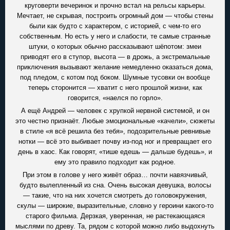
круговерти вечеринок и прочно встал на рельсы карьеры.
Мечтает, не скрывая, построить огромный дом — чтобы стены
были как будто с характером, с историей, с чем-то его
собственным. Но есть у него и слабости, те самые странные
штуки, о которых обычно рассказывают шёпотом: змеи
приводят его в ступор, высота — в дрожь, а экстремальные
приключения вызывают желание немедленно оказаться дома,
под пледом, с котом под боком. Шумные тусовки он вообще
теперь сторонится — хватит с него прошлой жизни, как
говорится, «наелся по горло».
А ещё Андрей — человек с хрупкой нервной системой, и он
это честно признаёт. Любые эмоциональные «качели», сюжеты
в стиле «я всё решила без тебя», подозрительные ревнивые
нотки — всё это выбивает почву из-под ног и превращает его
день в хаос. Как говорят, «тише едешь — дальше будешь», и
ему это правило подходит как родное.
При этом в голове у него живёт образ… почти навязчивый,
будто вылепленный из сна. Очень высокая девушка, волосы
— такие, что на них хочется смотреть до головокружения,
скулы — широкие, выразительные, словно у героини какого-то
старого фильма. Дерзкая, уверенная, не растекающаяся
мыслями по древу. Та, рядом с которой можно либо выдохнуть