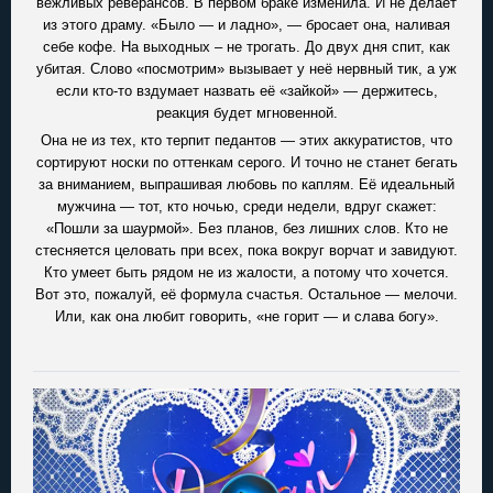
вежливых реверансов. В первом браке изменила. И не делает
из этого драму. «Было — и ладно», — бросает она, наливая
себе кофе. На выходных – не трогать. До двух дня спит, как
убитая. Слово «посмотрим» вызывает у неё нервный тик, а уж
если кто-то вздумает назвать её «зайкой» — держитесь,
реакция будет мгновенной.
Она не из тех, кто терпит педантов — этих аккуратистов, что
сортируют носки по оттенкам серого. И точно не станет бегать
за вниманием, выпрашивая любовь по каплям. Её идеальный
мужчина — тот, кто ночью, среди недели, вдруг скажет:
«Пошли за шаурмой». Без планов, без лишних слов. Кто не
стесняется целовать при всех, пока вокруг ворчат и завидуют.
Кто умеет быть рядом не из жалости, а потому что хочется.
Вот это, пожалуй, её формула счастья. Остальное — мелочи.
Или, как она любит говорить, «не горит — и слава богу».