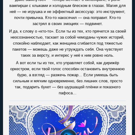
вампирши с клыками и холодным блеском в глазах. Магия для
неё — не игрушка и не эффектный аксессуар: это инструмент,
почти привычка. Кто-то накосячил — она поправит. Кто-то
застрял в своих эмоциях — подвинет.
И да, к слову о «кто-то». Если ты из тех, кто прячется за своей
неосознанностью, таскает за собой чемоданы чужих историй,
спокойно наблюдает, как женщина сгибается под тяжестью
пакетов — можешь даже не утруждать себя. Она чувствует
таких за версту, и интерес у неё к ним ровно ноль.
А вот если ты из тех, кто управляет собой, как дирижёр
оркестром, если твой голос способен остановить внутреннюю
бурю, а взгляд — разжечь пожар… Если умеешь быть
сильным и мягким одновременно, без лишних слов, просто
так, подарить букет — без шуршащей плёнки и показного
пафоса…