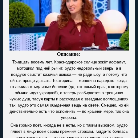
Описание:
Тридцать восемь лет. Краснодарское солнце жжёт асфальт,
мотоцикл под ней рычит, будто недовольный зверь, а в
воздухе свистит казачья шашка — не ради шоу, а потому что
ей так проще дышать. Екатерина — женщина-парадокс: когда-
то лечила стыдливые болезни (да, тот самый врач, к которому
обычно идут украдкой), а теперь разбирается в трещинах
чужих душ, тасуя карты и рассуждая о звёздных воплощениях
так, будто это самая обыденная вещь на свете. Смешно, но ей
действительно есть что вспомнить — по крайней мере, так она
уверена.
Она громко поёт, иногда не в ноты, но с таким вызовом, будто
плюёт в лицо всем своим прежним страхам. Когда-то боялась
даже заикнуться — теперь мечтает о киноэкране, о роли