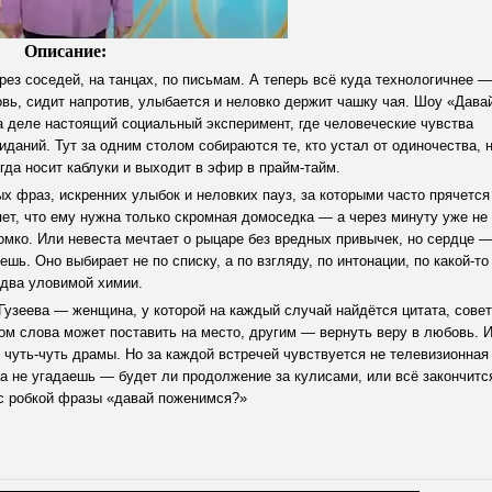
Описание:
рез соседей, на танцах, по письмам. А теперь всё куда технологичнее —
овь, сидит напротив, улыбается и неловко держит чашку чая. Шоу «Дава
а деле настоящий социальный эксперимент, где человеческие чувства
даний. Тут за одним столом собираются те, кто устал от одиночества, 
огда носит каблуки и выходит в эфир в прайм-тайм.
 фраз, искренних улыбок и неловких пауз, за которыми часто прячется
яет, что ему нужна только скромная домоседка — а через минуту уже не
омко. Или невеста мечтает о рыцаре без вредных привычек, но сердце 
шь. Оно выбирает не по списку, а по взгляду, по интонации, по какой-то
два уловимой химии.
Гузеева — женщина, у которой на каждый случай найдётся цитата, совет
ом слова может поставить на место, другим — вернуть веру в любовь. 
, чуть-чуть драмы. Но за каждой встречей чувствуется не телевизионная
да не угадаешь — будет ли продолжение за кулисами, или всё закончитс
 с робкой фразы «давай поженимся?»