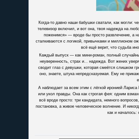
Когда-то давно наши бабушки сватали, как могли: че
телевизор включил, и вот она, твоя надежда на люб
поженимся» — вроде бы просто развлечение, а н
сталкиваются с логикой, привычками и миллионом ожи
всё ещё верит, что судьба ин
Каждый выпуск — как мини-роман, полный случайных
неуверенность, страх и... надежда. Вот жених увер
сводит глаз с девушки, которая смеётся слишком гр
оно, знаете, штука непредсказуемая. Ему не прикаже
е
А наблюдает за всем этим с лёгкой иронией Лариса 
или укол правды. Она как строгая фея: одним взмах
всё вроде просто: три кандидата, немного вопросов
постановка, а живое человеческое волнение. И никог
как и началось: