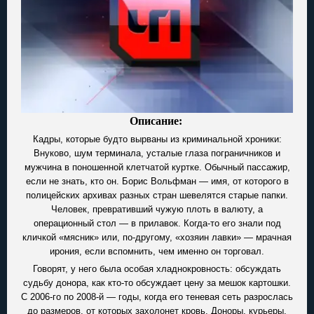
Описание:
Кадры, которые будто вырваны из криминальной хроники:
Внуково, шум терминала, усталые глаза пограничников и
мужчина в поношенной клетчатой куртке. Обычный пассажир,
если не знать, кто он. Борис Вольфман — имя, от которого в
полицейских архивах разных стран шевелятся старые папки.
Человек, превративший чужую плоть в валюту, а
операционный стол — в прилавок. Когда-то его знали под
кличкой «мясник» или, по-другому, «хозяин лавки» — мрачная
ирония, если вспомнить, чем именно он торговал.
Говорят, у него была особая хладнокровность: обсуждать
судьбу донора, как кто-то обсуждает цену за мешок картошки.
С 2006-го по 2008-й — годы, когда его теневая сеть разрослась
до размеров, от которых захолонет кровь. Доноры, курьеры,