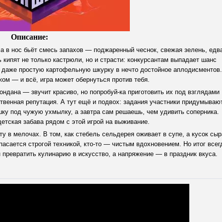
Описание:
 а в нос бьёт смесь запахов — поджаренный чеснок, свежая зелень, едв
кипят не только кастрюли, но и страсти: конкурсантам выпадает шанс
ть даже простую картофельную шкурку в нечто достойное аплодисментов.
ом — и всё, игра может обернуться против тебя.
ндана — звучит красиво, но попробуй-ка приготовить их под взглядами
бственная репутация. А тут ещё и подвох: задания участники придумываю
шку под чужую ухмылку, а завтра сам решаешь, чем удивить соперника.
детская забава рядом с этой игрой на выживание.
ту в мелочах. В том, как стебель сельдерея оживает в супе, а кусок сыр
спасается строгой техникой, кто-то — чистым вдохновением. Но итог всег
ен превратить кулинарию в искусство, а напряжение — в праздник вкуса.