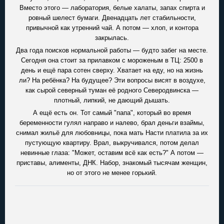
Вместо этого — лаборатория, белые халаты, запах спирта и
ровный шелест бумаги. Двенадцать лет стабильности,
привычной как утренний чай. А потом — хлоп, и контора
закрылась.
Два года поисков нормальной работы — будто забег на месте.
Сегодня она стоит за прилавком с мороженым в ТЦ: 2500 в
день и ещё пара сотен сверху. Хватает на еду, но на жизнь
ли? На ребёнка? На будущее? Эти вопросы висят в воздухе,
как сырой северный туман её родного Северодвинска —
плотный, липкий, не дающий дышать.
А ещё есть он. Тот самый "папа", который во время
беременности гулял направо и налево, брал деньги взаймы,
снимал жильё для любовницы, пока мать Насти платила за их
пустующую квартиру. Врал, выкручивался, потом делал
невинные глаза: "Может, оставим всё как есть?" А потом —
приставы, алименты, ДНК. Набор, знакомый тысячам женщин,
но от этого не менее горький.