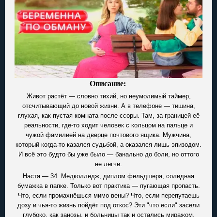
Описание:
Живот растёт — словно тихий, но неумолимый таймер,
отсчитывающий до новой жизни. А в телефоне — тишина,
глухая, как пустая комната после ссоры. Там, за границей её
реальности, где-то ходит человек с кольцом на пальце и
чужой фамилией на дверце почтового ящика. Мужчина,
который когда-то казался судьбой, а оказался лишь эпизодом.
И всё это будто бы уже было — банально до боли, но оттого
не легче.
Настя — 34. Медколледж, диплом фельдшера, солидная
бумажка в папке. Только вот практика — пугающая пропасть.
Что, если промахнёшься мимо вены? Что, если перепутаешь
дозу и чья-то жизнь пойдёт под откос? Эти "что если" засели
глубоко, как занозы, и больницы так и остались миражом.