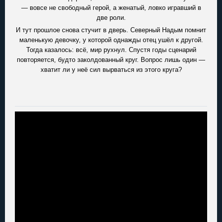
— вовсе не свободный герой, а женатый, ловко игравший в
две роли.
И тут прошлое снова стучит в дверь. Северный Надым помнит
маленькую девочку, у которой однажды отец ушёл к другой.
Тогда казалось: всё, мир рухнул. Спустя годы сценарий
повторяется, будто заколдованный круг. Вопрос лишь один —
хватит ли у неё сил вырваться из этого круга?