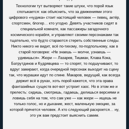
Технологии тут вытворяют такие штуки, что порой язык
спотыкается: как объяснить, что за движениями этого
цифрового «чудика» стоит настоящий человек — певец, актёр,
спортсмен, блогер… кто угодно. Девять участников сидят в
специальной комнате, как пассажиры загадочного
космического корабля, и управляют своими персонажами так
тщательно, что будто стараются стереть собственные следы.
Никто никого не видит, всё по-тихому, по-подпольному, как в
старой поговорке: «Не знаешь — молчи, узнаешь —
удивишься». Жюри — Лазарев, Тишман, Клава Кока,
Батрутдинов и Кудрявцева — то спорят, то подшучивают, то
вдруг замирают, когда очередной персонаж выходит на сцену
так, что мурашки идут по спине. Макаров, ведущий, как всегда
держит всё в руках, хоть порой кажется, что эта орава
фантазийных существ вот-вот устроит хаос. Но в этом же и
прелесть: сидишь, смотришь, гадаешь, делишься версиями и
ловишь себя на том, что сам уже — как жюри — ищешь не
только голос, но и дыхание, жест, маленькую эмоцию, за
которой прячется человек. А кто следующий раскроется… ну,
это уж вам предстоит выяснить самим.