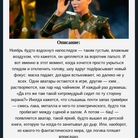
Описание:
Ноябрь будто вздохнул напоследок — таким густым, влажным
воздухом, что кажется, он цепляется за воротник пальто. И
вот именно в этот момент, когда хочется просто укрыться
пледом и отключить голову, шоу вдруг подбрасывает новый
фокус: маска падает, догадки вспыхивают, но далеко не у
всех. Одни аватары остаются в игре, другие — хмм…
растворяются, как пар над чайником. И каждый раз думаешь:
«Да кто же там такой хитромудрый сидит по ту сторону
экрана?» Иногда кажется, что слышишь почти запах гримёрки
— смесь лака, металла и чего-то электрического, будто ток
пробегает между сценой и залом. А потом — бац! —
появляется аватар, такой яркий, будто вышел из детской
книги, которую ты когда-то зачитывал до дыр. Или, наоборот,
из какого-то фантастического мира, где логика пляшет
вприсядку.