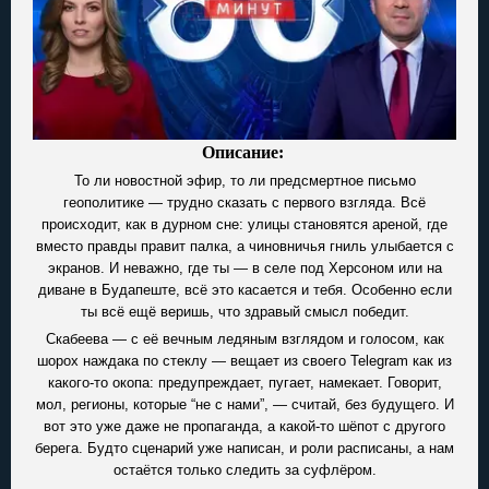
Описание:
То ли новостной эфир, то ли предсмертное письмо
геополитике — трудно сказать с первого взгляда. Всё
происходит, как в дурном сне: улицы становятся ареной, где
вместо правды правит палка, а чиновничья гниль улыбается с
экранов. И неважно, где ты — в селе под Херсоном или на
диване в Будапеште, всё это касается и тебя. Особенно если
ты всё ещё веришь, что здравый смысл победит.
Скабеева — с её вечным ледяным взглядом и голосом, как
шорох наждака по стеклу — вещает из своего Telegram как из
какого-то окопа: предупреждает, пугает, намекает. Говорит,
мол, регионы, которые “не с нами”, — считай, без будущего. И
вот это уже даже не пропаганда, а какой-то шёпот с другого
берега. Будто сценарий уже написан, и роли расписаны, а нам
остаётся только следить за суфлёром.