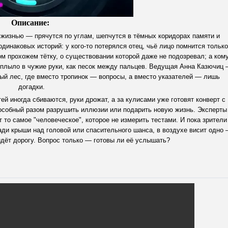
Описание:
 жизнью — прячутся по углам, шепчутся в тёмных коридорах памяти и
одинаковых историй: у кого-то потерялся отец, чьё лицо помнится только
ом прохожем тётку, о существовании которой даже не подозревал; а кому
 уплыло в чужие руки, как песок между пальцев. Ведущая Анна Казючиц
ный лес, где вместо тропинок — вопросы, а вместо указателей — лишь
догадки.
тей иногда сбиваются, руки дрожат, а за кулисами уже готовят конверт с
особный разом разрушить иллюзии или подарить новую жизнь. Эксперты
ет то самое "человеческое", которое не измерить тестами. И пока зрители
 ради крыши над головой или спасительного шанса, в воздухе висит одно
йдёт дорогу. Вопрос только — готовы ли её услышать?