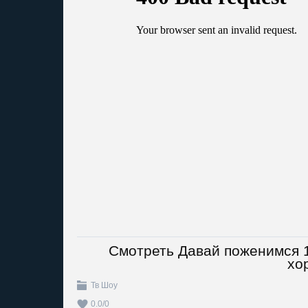
Смотреть Давай поженимся 1
хо
Тв Шоу
0.0
/
0