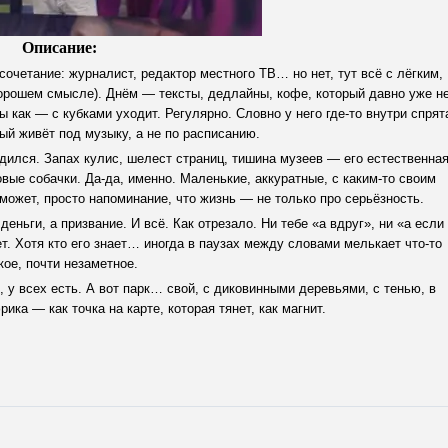
Описание:
очетание: журналист, редактор местного ТВ… но нет, тут всё с лёгким,
хорошем смысле). Днём — тексты, дедлайны, кофе, который давно уже н
ы как — с кубками уходит. Регулярно. Словно у него где-то внутри спрят
ый живёт под музыку, а не по расписанию.
 родился. Запах кулис, шелест страниц, тишина музеев — его естественна
вые собачки. Да-да, именно. Маленькие, аккуратные, с каким-то своим
может, просто напоминание, что жизнь — не только про серьёзность.
еньги, а призвание. И всё. Как отрезало. Ни тебе «а вдруг», ни «а если
т. Хотя кто его знает… иногда в паузах между словами мелькает что-то
кое, почти незаметное.
, у всех есть. А вот парк… свой, с диковинными деревьями, с тенью, в
ика — как точка на карте, которая тянет, как магнит.