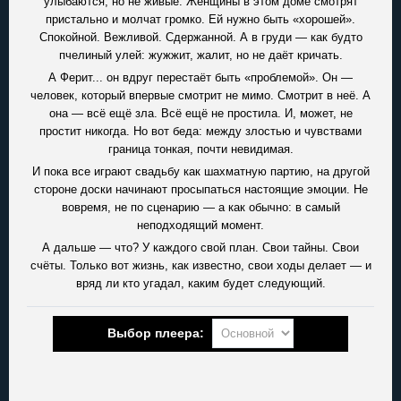
улыбаются, но не живые. Женщины в этом доме смотрят
пристально и молчат громко. Ей нужно быть «хорошей».
Спокойной. Вежливой. Сдержанной. А в груди — как будто
пчелиный улей: жужжит, жалит, но не даёт кричать.
А Ферит... он вдруг перестаёт быть «проблемой». Он —
человек, который впервые смотрит не мимо. Смотрит в неё. А
она — всё ещё зла. Всё ещё не простила. И, может, не
простит никогда. Но вот беда: между злостью и чувствами
граница тонкая, почти невидимая.
И пока все играют свадьбу как шахматную партию, на другой
стороне доски начинают просыпаться настоящие эмоции. Не
вовремя, не по сценарию — а как обычно: в самый
неподходящий момент.
А дальше — что? У каждого свой план. Свои тайны. Свои
счёты. Только вот жизнь, как известно, свои ходы делает — и
вряд ли кто угадал, каким будет следующий.
Выбор плеера: