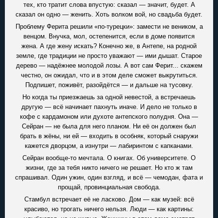
тех, кто тратит слова впустую: сказал — значит, будет. А
сказал он одно — женить. Хоть волком вой, но свадьба будет.
Проблему Ферита решили «по-турецки»: замести не веником, а
венцом. Внучка, мол, остепенится, если в доме появится
жена. А где жену искать? Конечно же, в Антепе, на родной
земле, где традиции не просто уважают — ими дышат. Старое
дерево — надёжнее молодой лозы. А вот сам Ферит... скажем
честно, он ожидал, что и в этом деле сможет выкрутиться.
Подпишет, поживёт, разойдётся — и дальше на тусовку.
Но когда ты приезжаешь за одной невестой, а встречаешь
другую — всё начинает пахнуть иначе. И дело не только в
кофе с кардамоном или духоте антепского полудня. Она —
Сейран — не была для него планом. Ни её он должен был
брать в жёны, ни ей — входить в особняк, который снаружи
кажется дворцом, а изнутри — лабиринтом с капканами.
Сейран вообще-то мечтала. О книгах. Об университете. О
жизни, где за тебя никто ничего не решает. Но кто ж там
спрашивал. Один ужин, один взгляд, и всё — чемодан, фата и
прощай, провинциальная свобода.
Стамбул встречает её не ласково. Дом — как музей: всё
красиво, но трогать ничего нельзя. Люди — как картины: