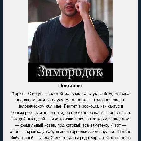
Описание:
Ферит... С виду — золотой мальчик: галстук на боку, машина
под окном, имя на слуху. На деле же — головная боль в
человеческом обличье. Растет в роскоши, как кактус в
оранжерее: пускает иголки, но никто не решается тронуть. За
каждой выходкой — чьи-то извинения, за каждым скандалом
— фамильный ковёр, под который всё заметено. И вот —
хлоп! — крышка у бабушкиной терпелки захлопнулась. Нет, не
бабушкиной — деда Халиса, главы рода Корхан. Старик не из