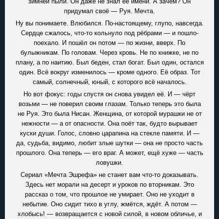
зимней пыли. Он даже не знал её имени. А зачем? Он
придумал своё — Руя. Мечта.
Ну вы понимаете. Влюбился. По-настоящему, глупо, навсегда.
Сердце сжалось, что-то кольнуло под рёбрами — и пошло-
поехало. И пошёл он потом — по жизни, вверх. По
булыжникам. По головам. Через кровь. Не по книжке, не по
плану, а по наитию. Был беден, стал богат. Был один, остался
один. Всё вокруг изменилось — кроме одного. Её образ. Тот
самый, солнечный, юный, с которого всё началось.
Но вот фокус: годы спустя он снова увидел её. И — чёрт
возьми — не поверил своим глазам. Только теперь это была
не Руя. Это была Нисан. Женщина, от которой мурашки не от
нежности — а от опасности. Она поёт так, будто вырывает
куски души. Голос, словно царапина на стекле памяти. И —
да, судьба, видимо, любит злые шутки — она не просто часть
прошлого. Она теперь — его враг. А может, ещё хуже — часть
ловушки.
Сериал «Мечта Эшрефа» не станет вам что-то доказывать.
Здесь нет морали на десерт и уроков по вторникам. Это
рассказ о том, что прошлое не умирает. Оно не уходит в
небытие. Оно сидит тихо в углу, жмётся, ждёт. А потом —
хлобысь! — возвращается с новой силой, в новом обличье, и