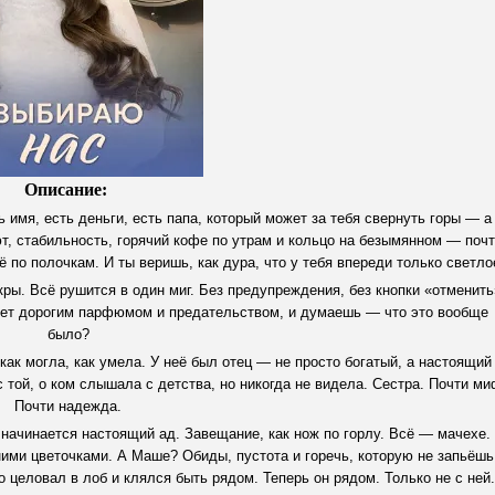
Описание:
ь имя, есть деньги, есть папа, который может за тебя свернуть горы — а
ют, стабильность, горячий кофе по утрам и кольцо на безымянном — поч
ё по полочкам. И ты веришь, как дура, что у тебя впереди только светло
скры. Всё рушится в один миг. Без предупреждения, без кнопки «отменить
хнет дорогим парфюмом и предательством, и думаешь — что это вообще
было?
к могла, как умела. У неё был отец — не просто богатый, а настоящий
 той, о ком слышала с детства, но никогда не видела. Сестра. Почти ми
Почти надежда.
 начинается настоящий ад. Завещание, как нож по горлу. Всё — мачехе.
ними цветочками. А Маше? Обиды, пустота и горечь, которую не запьёшь
 целовал в лоб и клялся быть рядом. Теперь он рядом. Только не с ней.