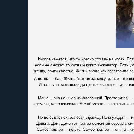
Иногда кажется, что ты крепко стоишь на ногах. Ест
если не сможет, то хотя бы купит экскаватор. Есть у
жених, почти счастье. Жизнь вроде как расставила вс
А потом — бац. Жизнь бьёт по затылку, да так, что и
И вот ты стоишь посреди пустой квартиры, где па
Маша… она не была избалованной. Просто жила — ка
кремень, человек-скала. А ещё мечта — встретиться с
Но не бывает сказок без чудовищ. Папа уходит — и
Деньги. Дом. Даже тот чёртов семейный сервиз с си
Самое подлое — не это. Самое подлое — он. Тот, кто