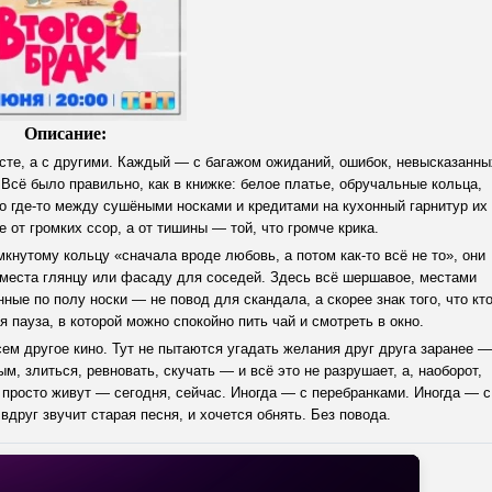
Описание:
есте, а с другими. Каждый — с багажом ожиданий, ошибок, невысказанны
. Всё было правильно, как в книжке: белое платье, обручальные кольца,
о где-то между сушёными носками и кредитами на кухонный гарнитур их
 от громких ссор, а от тишины — той, что громче крика.
амкнутому кольцу «сначала вроде любовь, а потом как-то всё не то», они
т места глянцу или фасаду для соседей. Здесь всё шершавое, местами
ые по полу носки — не повод для скандала, а скорее знак того, что кто
я пауза, в которой можно спокойно пить чай и смотреть в окно.
сем другое кино. Тут не пытаются угадать желания друг друга заранее —
 злиться, ревновать, скучать — и всё это не разрушает, а, наоборот,
а просто живут — сегодня, сейчас. Иногда — с перебранками. Иногда — с
вдруг звучит старая песня, и хочется обнять. Без повода.