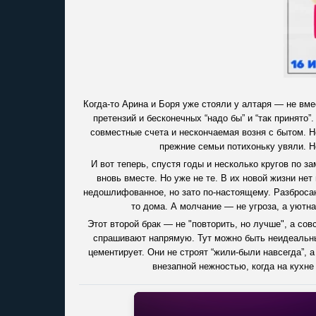
Когда-то Арина и Боря уже стояли у алтаря — не вм
претензий и бесконечных “надо бы” и “так принято”
совместные счета и нескончаемая возня с бытом. Н
прежние семьи потихоньку увяли. Не
И вот теперь, спустя годы и несколько кругов по з
вновь вместе. Но уже не те. В их новой жизни не
недошлифованное, но зато по-настоящему. Разбросанн
то дома. А молчание — не угроза, а уютна
Этот второй брак — не "повторить, но лучше", а сов
спрашивают напрямую. Тут можно быть неидеальным,
цементирует. Они не строят “жили-были навсегда”, 
внезапной нежностью, когда на кухне 