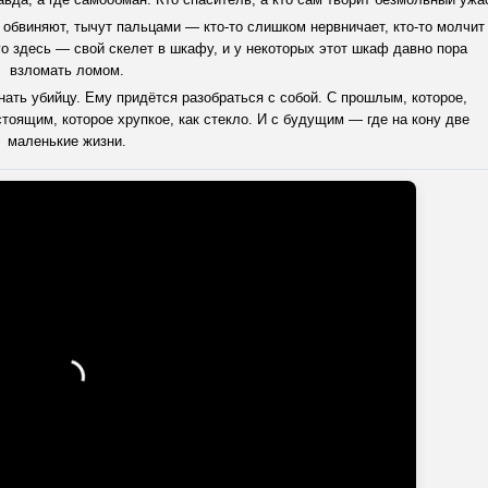
обвиняют, тычут пальцами — кто-то слишком нервничает, кто-то молчит
го здесь — свой скелет в шкафу, и у некоторых этот шкаф давно пора
взломать ломом.
нать убийцу. Ему придётся разобраться с собой. С прошлым, которое,
стоящим, которое хрупкое, как стекло. И с будущим — где на кону две
маленькие жизни.