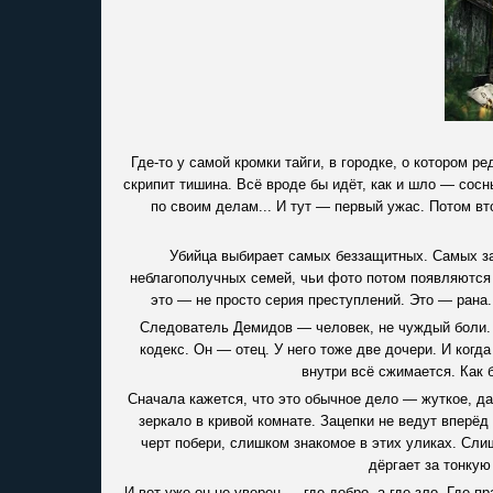
Где-то у самой кромки тайги, в городке, о котором р
скрипит тишина. Всё вроде бы идёт, как и шло — сосны
по своим делам... И тут — первый ужас. Потом вто
Убийца выбирает самых беззащитных. Самых заб
неблагополучных семей, чьи фото потом появляются
это — не просто серия преступлений. Это — рана.
Следователь Демидов — человек, не чуждый боли. 
кодекс. Он — отец. У него тоже две дочери. И когд
внутри всё сжимается. Как 
Сначала кажется, что это обычное дело — жуткое, да
зеркало в кривой комнате. Зацепки не ведут вперёд
черт побери, слишком знакомое в этих уликах. Слиш
дёргает за тонкую
И вот уже он не уверен — где добро, а где зло. Где п