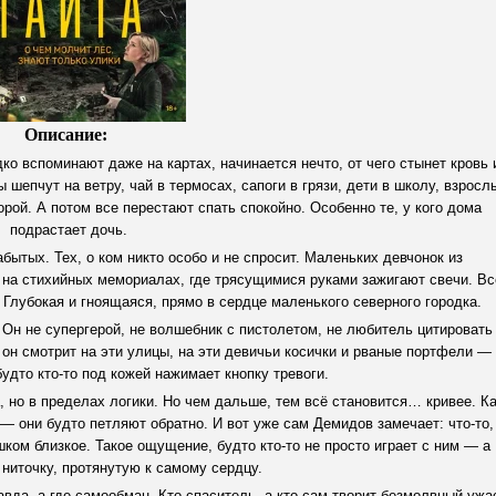
Описание:
едко вспоминают даже на картах, начинается нечто, от чего стынет кровь 
 шепчут на ветру, чай в термосах, сапоги в грязи, дети в школу, взросл
рой. А потом все перестают спать спокойно. Особенно те, у кого дома
подрастает дочь.
ытых. Тех, о ком никто особо и не спросит. Маленьких девчонок из
 на стихийных мемориалах, где трясущимися руками зажигают свечи. Вс
 Глубокая и гноящаяся, прямо в сердце маленького северного городка.
Он не супергерой, не волшебник с пистолетом, не любитель цитировать
а он смотрит на эти улицы, на эти девичьи косички и рваные портфели —
будто кто-то под кожей нажимает кнопку тревоги.
, но в пределах логики. Но чем дальше, тем всё становится… кривее. К
 — они будто петляют обратно. И вот уже сам Демидов замечает: что-то,
ком близкое. Такое ощущение, будто кто-то не просто играет с ним — а
 ниточку, протянутую к самому сердцу.
равда, а где самообман. Кто спаситель, а кто сам творит безмолвный ужа