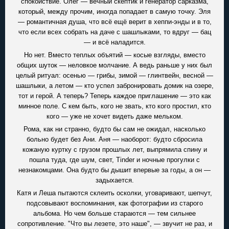
спокойствие. Олег — вечный скептик и генератор сарказма,
который, между прочим, иногда попадает в самую точку. Эля
— романтичная душа, что всё ещё верит в хеппи-энды и в то,
что если всех собрать на даче с шашлыками, то вдруг — бац
— и всё наладится.
Но нет. Вместо теплых объятий — косые взгляды, вместо
общих шуток — неловкое молчание. А ведь раньше у них был
целый ритуал: осенью — грибы, зимой — глинтвейн, весной —
шашлыки, а летом — кто успел забронировать домик на озере,
тот и герой. А теперь? Теперь каждое приглашение — это как
минное поле. С кем быть, кого не звать, кто кого простил, кто
кого — уже не хочет видеть даже мельком.
Рома, как ни странно, будто бы сам не ожидал, насколько
больно будет без Ани. Аня — наоборот: будто сбросила
кожаную куртку с грузом прошлых лет, выпрямила спину и
пошла туда, где шум, свет, Tinder и ночные прогулки с
незнакомцами. Она будто бы дышит впервые за годы, а он —
задыхается.
Катя и Леша пытаются склеить осколки, уговаривают, шепчут,
подсовывают воспоминания, как фотографии из старого
альбома. Но чем больше стараются — тем сильнее
сопротивление. "Что вы лезете, это наше", — звучит не раз, и