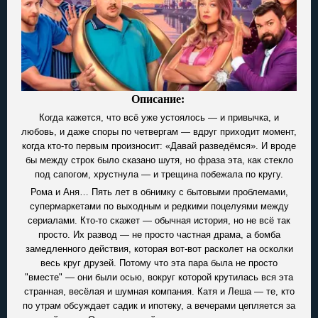
Описание:
Когда кажется, что всё уже устоялось — и привычка, и
любовь, и даже споры по четвергам — вдруг приходит момент,
когда кто-то первым произносит: «Давай разведёмся». И вроде
бы между строк было сказано шутя, но фраза эта, как стекло
под сапогом, хрустнула — и трещина побежала по кругу.
Рома и Аня… Пять лет в обнимку с бытовыми проблемами,
супермаркетами по выходным и редкими поцелуями между
сериалами. Кто-то скажет — обычная история, но не всё так
просто. Их развод — не просто частная драма, а бомба
замедленного действия, которая вот-вот расколет на осколки
весь круг друзей. Потому что эта пара была не просто
"вместе" — они были осью, вокруг которой крутилась вся эта
странная, весёлая и шумная компания. Катя и Леша — те, кто
по утрам обсуждает садик и ипотеку, а вечерами цепляется за