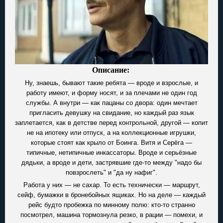
Описание:
Ну, знаешь, бывают такие ребята — вроде и взрослые, и
работу имеют, и форму носят, и за плечами не один год
службы. А внутри — как пацаны со двора: один мечтает
пригласить девушку на свидание, но каждый раз язык
заплетается, как в детстве перед контрольной, другой — копит
не на ипотеку или отпуск, а на коллекционные игрушки,
которые стоят как крыло от Боинга. Витя и Серёга —
типичные, нетипичные инкассаторы. Вроде и серьёзные
дядьки, а вроде и дети, застрявшие где-то между "надо бы
повзрослеть" и "да ну нафиг".
Работа у них — не сахар. То есть технически — маршрут,
сейф, бумажки в бронебойных ящиках. Но на деле — каждый
рейс будто пробежка по минному полю: кто-то странно
посмотрел, машина тормознула резко, в рации — помехи, и