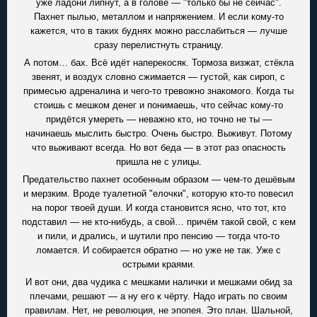
уже ладони липнут, а в голове — "только бы не сейчас".
Пахнет пылью, металлом и напряжением. И если кому-то
кажется, что в таких буднях можно расслабиться — лучше
сразу перелистнуть страницу.
А потом… бах. Всё идёт наперекосяк. Тормоза визжат, стёкла
звенят, и воздух словно сжимается — густой, как сироп, с
примесью адреналина и чего-то тревожно знакомого. Когда ты
стоишь с мешком денег и понимаешь, что сейчас кому-то
придётся умереть — неважно кто, но точно не ты —
начинаешь мыслить быстро. Очень быстро. Выживут. Потому
что выживают всегда. Но вот беда — в этот раз опасность
пришла не с улицы.
Предательство пахнет особенным образом — чем-то дешёвым
и мерзким. Вроде туалетной "елочки", которую кто-то повесил
на порог твоей души. И когда становится ясно, что тот, кто
подставил — не кто-нибудь, а свой… причём такой свой, с кем
и пили, и дрались, и шутили про пенсию — тогда что-то
ломается. И собирается обратно — но уже не так. Уже с
острыми краями.
И вот они, два чудика с мешками налички и мешками обид за
плечами, решают — а ну его к чёрту. Надо играть по своим
правилам. Нет, не революция, не эпопея. Это план. Шальной,