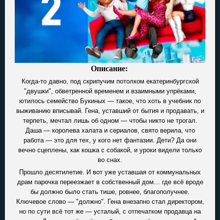
Описание:
Когда-то давно, под скрипучим потолком екатеринбургской
"двушки", обветренной временем и взаимными упрёками,
ютилось семейство Букиных — такое, что хоть в учебник по
выживанию вписывай. Гена, уставший от бытия и продавать, и
терпеть, мечтал лишь об одном — чтобы никто не трогал.
Даша — королева халата и сериалов, свято верила, что
работа — это для тех, у кого нет фантазии. Дети? Да они
вечно сцеплены, как кошка с собакой, и уроки видели только
во снах.
Прошло десятилетие. И вот уже уставшая от коммунальных
драм парочка переезжает в собственный дом… где всё вроде
бы должно было стать тише, ровнее, благополучнее.
Ключевое слово — "должно". Гена внезапно стал директором,
но по сути всё тот же — усталый, с отпечатком продавца на