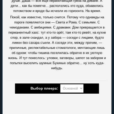
душе. Даша — всё ещё неработающая грёза на диване. А
дети… как бы помягче... расползлись кто куда, обзавелись
потомством и вроде бы исчезли из горизонта. На время.
Покой, как известно, только снится. Потому что однажды на
пороге появляются они — Света и Рома. С семьями. С
чемоданами. С амбициями. С драмами. Дом превращается в
перманентный хаос: тут кто-то орёт, там кто-то ревёт, на кухне
спор, в зале скандал, а у забора — соседи с лицами, будто
лимон без сахара съели. А соседи эти, между прочим, —
приличные, респектабельные стоматологи, мечтающие лишь
об одном: чтобы тишина поселилась обратно в их уютную
жизнь. И тут понеслось: уловки, заговоры, шепот за забором и
попытки выселить шумных Букиных обратно… ну хоть куда-
нибудь.
Выбор плеера: