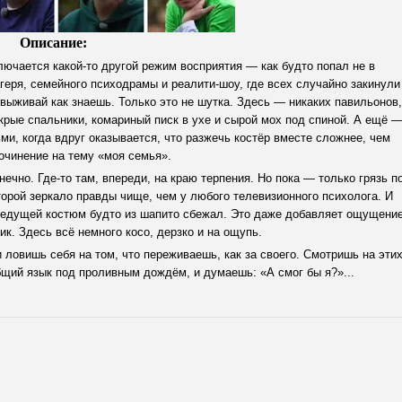
Описание:
лючается какой-то другой режим восприятия — как будто попал не в
геря, семейного психодрамы и реалити-шоу, где всех случайно закинули
 выживай как знаешь. Только это не шутка. Здесь — никаких павильонов,
крые спальники, комариный писк в ухе и сырой мох под спиной. А ещё 
и, когда вдруг оказывается, что разжечь костёр вместе сложнее, чем
очинение на тему «моя семья».
ечно. Где-то там, впереди, на краю терпения. Но пока — только грязь п
оторой зеркало правды чище, чем у любого телевизионного психолога. И
у ведущей костюм будто из шапито сбежал. Это даже добавляет ощущение
ник. Здесь всё немного косо, дерзко и на ощупь.
 ловишь себя на том, что переживаешь, как за своего. Смотришь на эти
общий язык под проливным дождём, и думаешь: «А смог бы я?»...