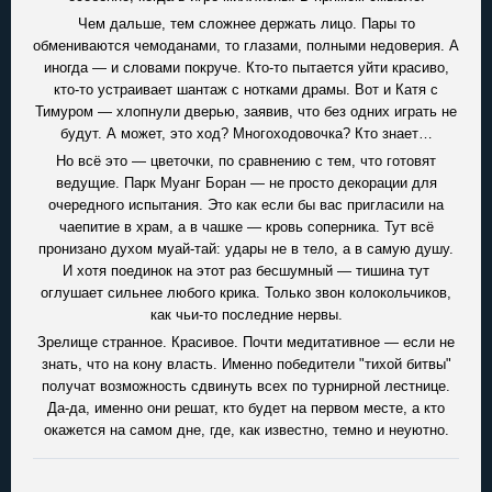
Чем дальше, тем сложнее держать лицо. Пары то
обмениваются чемоданами, то глазами, полными недоверия. А
иногда — и словами покруче. Кто-то пытается уйти красиво,
кто-то устраивает шантаж с нотками драмы. Вот и Катя с
Тимуром — хлопнули дверью, заявив, что без одних играть не
будут. А может, это ход? Многоходовочка? Кто знает…
Но всё это — цветочки, по сравнению с тем, что готовят
ведущие. Парк Муанг Боран — не просто декорации для
очередного испытания. Это как если бы вас пригласили на
чаепитие в храм, а в чашке — кровь соперника. Тут всё
пронизано духом муай-тай: удары не в тело, а в самую душу.
И хотя поединок на этот раз бесшумный — тишина тут
оглушает сильнее любого крика. Только звон колокольчиков,
как чьи-то последние нервы.
Зрелище странное. Красивое. Почти медитативное — если не
знать, что на кону власть. Именно победители "тихой битвы"
получат возможность сдвинуть всех по турнирной лестнице.
Да-да, именно они решат, кто будет на первом месте, а кто
окажется на самом дне, где, как известно, темно и неуютно.