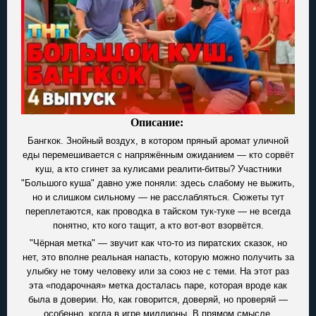
Описание:
Бангкок. Знойный воздух, в котором пряный аромат уличной
еды перемешивается с напряжённым ожиданием — кто сорвёт
куш, а кто сгинет за кулисами реалити-битвы? Участники
"Большого куша" давно уже поняли: здесь слабому не выжить,
но и слишком сильному — не расслабляться. Сюжеты тут
переплетаются, как проводка в тайском тук-туке — не всегда
понятно, кто кого тащит, а кто вот-вот взорвётся.
"Чёрная метка" — звучит как что-то из пиратских сказок, но
нет, это вполне реальная напасть, которую можно получить за
улыбку не тому человеку или за союз не с теми. На этот раз
эта «подарочная» метка досталась паре, которая вроде как
была в доверии. Но, как говорится, доверяй, но проверяй —
особенно, когда в игре миллионы. В прямом смысле.