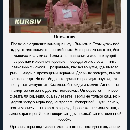
Описание:
После объединения команд в шоу «Выжить в Стамбуле» всё
вдруг стало каким-то… оголённым. Без привычных стен, без
«своих» и «чужих». Только ты, напарник и лес, пахнущий
сыростью и хвойной горечью. Посреди этого леса — пять
стеклянных боксов. Прозрачные, как аквариумы, где вместо
рыб — люди с дрожащими нервами. Дверь не заперта, выход
есть всегда. Но вот беда: кто дольше просидит внутри, тот
получает иммунитет. Казалось бы, сиди и молчи. Ан нет. Ты
намертво связан с другим человеком. Он сорвётся — и всё,
финита ля комедия, оба вылетаете. Терпи не только сам, но и
держи чужую бурю под контролем. Уговаривай, шути, злись,
почти молись — кто во что горазд. Проверка не силы мышц, а
силы характера. И, как говорится, друг познаётся в стеклянной
коробке.
Организаторы подливают масла в огонь: чемодан с заданием