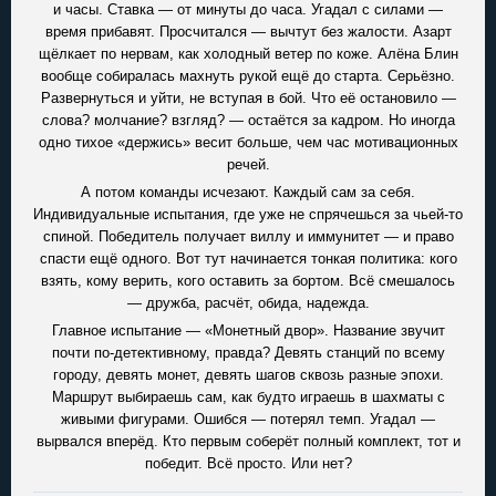
и часы. Ставка — от минуты до часа. Угадал с силами —
время прибавят. Просчитался — вычтут без жалости. Азарт
щёлкает по нервам, как холодный ветер по коже. Алёна Блин
вообще собиралась махнуть рукой ещё до старта. Серьёзно.
Развернуться и уйти, не вступая в бой. Что её остановило —
слова? молчание? взгляд? — остаётся за кадром. Но иногда
одно тихое «держись» весит больше, чем час мотивационных
речей.
А потом команды исчезают. Каждый сам за себя.
Индивидуальные испытания, где уже не спрячешься за чьей-то
спиной. Победитель получает виллу и иммунитет — и право
спасти ещё одного. Вот тут начинается тонкая политика: кого
взять, кому верить, кого оставить за бортом. Всё смешалось
— дружба, расчёт, обида, надежда.
Главное испытание — «Монетный двор». Название звучит
почти по-детективному, правда? Девять станций по всему
городу, девять монет, девять шагов сквозь разные эпохи.
Маршрут выбираешь сам, как будто играешь в шахматы с
живыми фигурами. Ошибся — потерял темп. Угадал —
вырвался вперёд. Кто первым соберёт полный комплект, тот и
победит. Всё просто. Или нет?